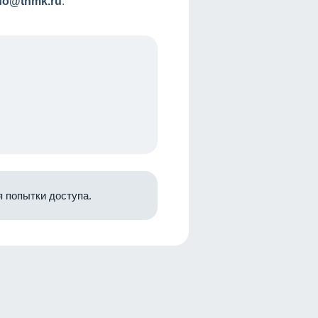
nfo@tnmk.ru
.
 попытки доступа.