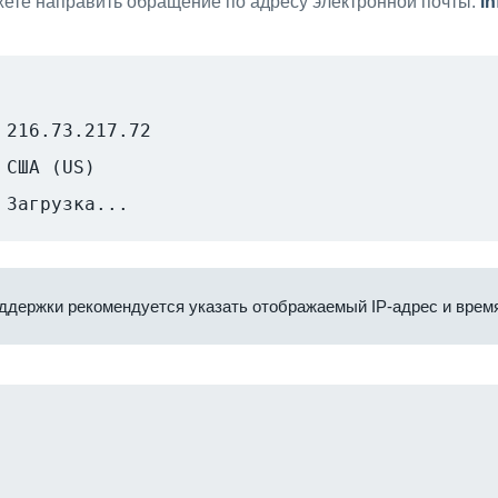
ете направить обращение по адресу электронной почты:
i
216.73.217.72
США (US)
Загрузка...
ддержки рекомендуется указать отображаемый IP-адрес и время