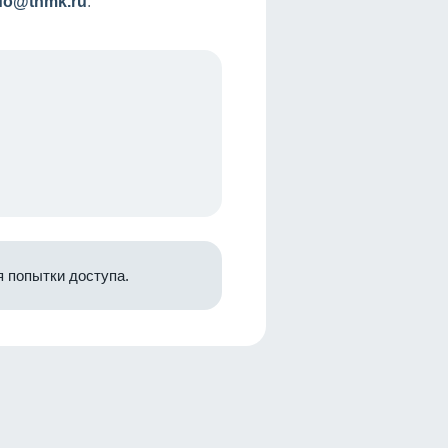
nfo@tnmk.ru
.
 попытки доступа.