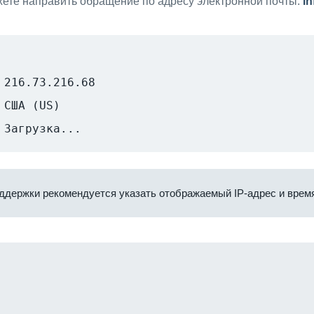
ете направить обращение по адресу электронной почты:
i
216.73.216.68
США (US)
Загрузка...
ддержки рекомендуется указать отображаемый IP-адрес и время