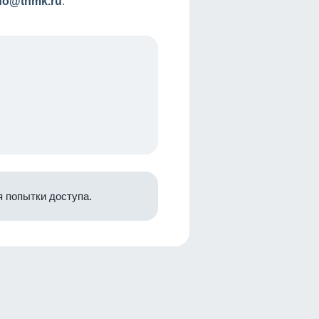
nfo@tnmk.ru
.
 попытки доступа.