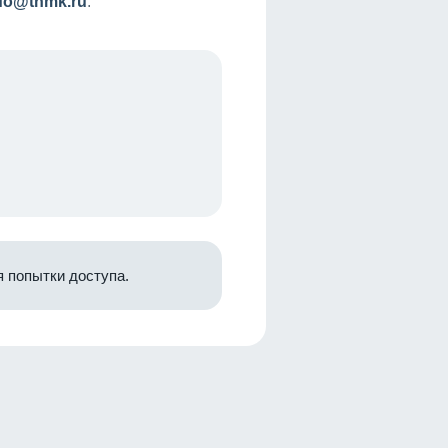
nfo@tnmk.ru
.
 попытки доступа.