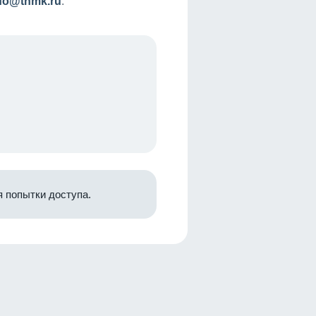
nfo@tnmk.ru
.
 попытки доступа.