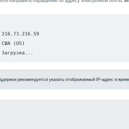
ете направить обращение по адресу электронной почты:
i
216.73.216.59
США (US)
Загрузка...
ддержки рекомендуется указать отображаемый IP-адрес и время